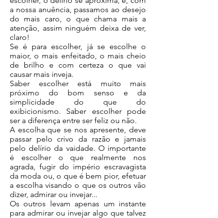
escolher, o delírio se aproxima, e, com
a nossa anuência, passamos ao desejo
do mais caro, o que chama mais a
atenção, assim ninguém deixa de ver,
claro!
Se é para escolher, já se escolhe o
maior, o mais enfeitado, o mais cheio
de brilho e com certeza o que vai
causar mais inveja.
Saber escolher está muito mais
próximo do bom senso e da
simplicidade do que do
exibicionismo. Saber escolher pode
ser a diferença entre ser feliz ou não.
A escolha que se nos apresente, deve
passar pelo crivo da razão e jamais
pelo delírio da vaidade. O importante
é escolher o que realmente nos
agrada, fugir do império escravagista
da moda ou, o que é bem pior, efetuar
a escolha visando o que os outros vão
dizer, admirar ou invejar...
Os outros levam apenas um instante
para admirar ou invejar algo que talvez