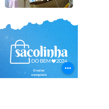
O valor
completo
da
sacolinha
de
natal é
de
R$300,0
0.
Mas você